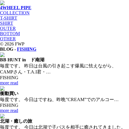
4WHEEL PIPE
COLLECTION
T-SHIRT
SHIRT
OUTER
BOTTOM
OTHER
© 2026 FWP
BLOG -
FISHING
BB HUNT in ド南湖
毎度です。 昨日は台風の引き起こす爆風に怯えながら、
CAMPさん・T.A.I君・…
FISHING
more read
衝動買い
毎度です。 今日はですね、昨晩”CREAM”でのアルコー…
FISHING
more read
北湖・癒しの旅
毎度です。 今日は北湖で子バスを相手に癒されてきました。