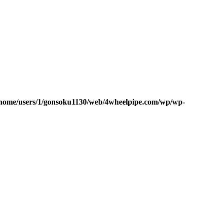
home/users/1/gonsoku1130/web/4wheelpipe.com/wp/wp-