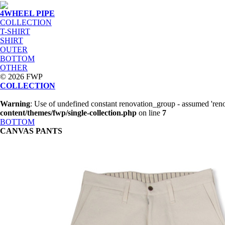
4WHEEL PIPE
COLLECTION
T-SHIRT
SHIRT
OUTER
BOTTOM
OTHER
© 2026 FWP
COLLECTION
Warning
: Use of undefined constant renovation_group - assumed 'reno
content/themes/fwp/single-collection.php
on line
7
BOTTOM
CANVAS PANTS