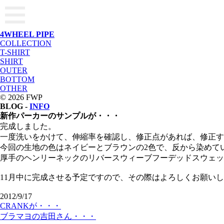
4WHEEL PIPE
COLLECTION
T-SHIRT
SHIRT
OUTER
BOTTOM
OTHER
© 2026 FWP
BLOG -
INFO
新作パーカーのサンプルが・・・
完成しました。
一度洗いをかけて、伸縮率を確認し、修正点があれば、修正す
今回の生地の色はネイビーとブラウンの2色で、反から染めて
厚手のヘンリーネックのリバースウィーブ
フーデッドスウェッ
11月中に完成させる予定ですので、その際はよろしくお願い
2012/9/17
CRANKが・・・
ブラマヨの吉田さん・・・